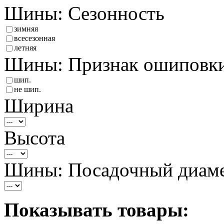
Шины: Сезонность
зимняя
всесезонная
летняя
Шины: Признак ошиповк
шип.
не шип.
Ширина
Высота
Шины: Посадочный диам
Показывать товары: