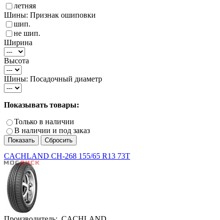
летняя
Шины: Признак ошиповки
шип.
не шип.
Ширина
Высота
Шины: Посадочный диаметр
Показывать товары:
Только в наличии
В наличии и под заказ
CACHLAND CH-268 155/65 R13 73T
Производитель:
CACHLAND