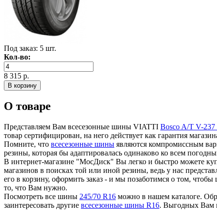
Под заказ:
5 шт.
Кол-во:
8 315 р.
О товаре
Представляем Вам всесезонные шины VIATTI
Bosco A/T V-237
товар сертифицирован, на него действует как гарантия магазин
Помните, что
всесезонные шины
являются компромиссным вариа
резины, которая бы адаптировалась одинаково ко всем погодным
В интернет-магазине "МосДиск" Вы легко и быстро можете куп
магазинов в поисках той или иной резины, ведь у нас предста
его в корзину, оформить заказ - и мы позаботимся о том, чт
то, что Вам нужно.
Посмотреть все шины
245/70 R16
можно в нашем каталоге. Обра
заинтересовать другие
всесезонные шины R16
. Выгодных Вам 