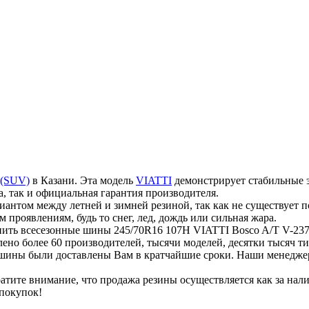
 (SUV)
в Казани. Эта модель
VIATTI
демонстрирует стабильные 
а, так и официальная гарантия производителя.
нтом между летней и зимней резиной, так как не существует по
 проявлениям, будь то снег, лед, дождь или сильная жара.
ить всесезонные шины 245/70R16 107H VIATTI Bosco A/T V-237 
влено более 60 производителей, тысячи моделей, десятки тысяч 
обы шины были доставлены Вам в кратчайшие сроки. Наши менедж
тите внимание, что продажа резины осуществляется как за нали
покупок!