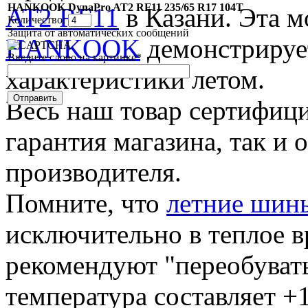
HANKOOK DynaPro AT2 RF11 235/65 R17 104T
AT2 RF11
в Казани. Эта м
Количество:
Защита от автоматических сообщений
HANKOOK
демонстрируе
Введите слово на картинке
*
характеристики летом.
Весь наш товар сертифици
гарантия магазина, так и
производителя.
Помните, что
летние шин
исключительно в теплое в
рекомендуют "переобувать
температура составляет +1