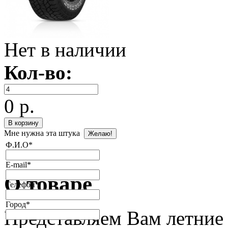
Нет в наличии
Кол-во:
0 р.
Мне нужна эта штука
Ф.И.О
*
E-mail
*
О товаре
Телефон
*
Город
*
Представляем Вам лет