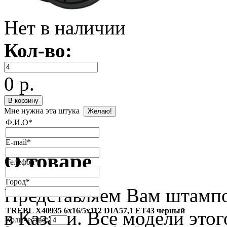
Нет в наличии
Кол-во:
0 р.
Мне нужна эта штука
Ф.И.О
*
E-mail
*
О товаре
Телефон
*
Город
*
Представляем Вам штамп
TREBL X40935 6x16/5x112 DIA57,1 ET43 черный
в Казани. Все модели это
Количество: