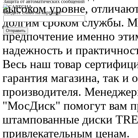
Защита от автоматических сообщений
высоком уровне, отличаю
Введите слово на картинке
*
долгим сроком службы. М
предпочтение именно эти
надежность и практичност
Весь наш товар сертифици
гарантия магазина, так и
производителя. Менеджер
"МосДиск" помогут вам п
штампованные диски TRE
привлекательным ценам.