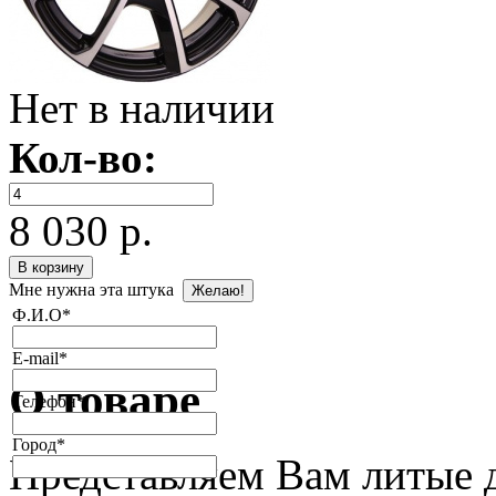
Нет в наличии
Кол-во:
8 030 р.
Мне нужна эта штука
Ф.И.О
*
E-mail
*
О товаре
Телефон
*
Город
*
Представляем Вам литые