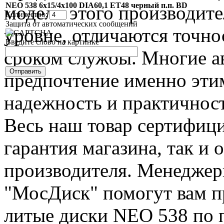
NEO 538 6x15/4x100 DIA60,1 ET48 черный п.п. BD
модели этого производит
Количество:
Защита от автоматических сообщений
уровне, отличаются точн
Введите слово на картинке
*
сроком службы. Многие а
предпочтение именно эти
надежность и практичност
Весь наш товар сертифици
гарантия магазина, так и
производителя. Менеджер
"МосДиск" помогут вам п
литые диски NEO 538 по 